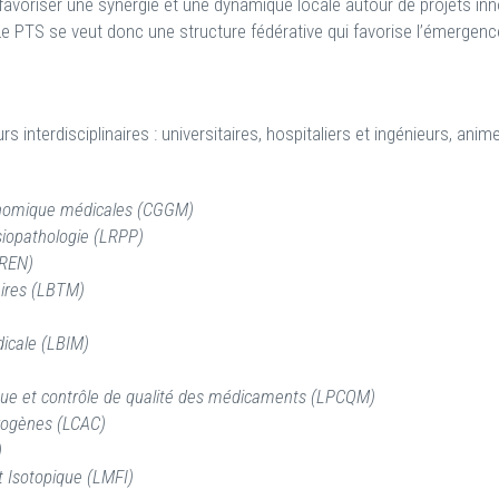
 favoriser une synergie et une dynamique locale autour de projets in
e PTS se veut donc une structure fédérative qui favorise l’émergence
nterdisciplinaires : universitaires, hospitaliers et ingénieurs, anime
génomique médicales (CGGM)
siopathologie (LRPP)
AREN)
aires (LBTM)
icale (LBIM)
que et contrôle de qualité des médicaments (LPCQM)
rogènes (LCAC)
)
t Isotopique (LMFI)