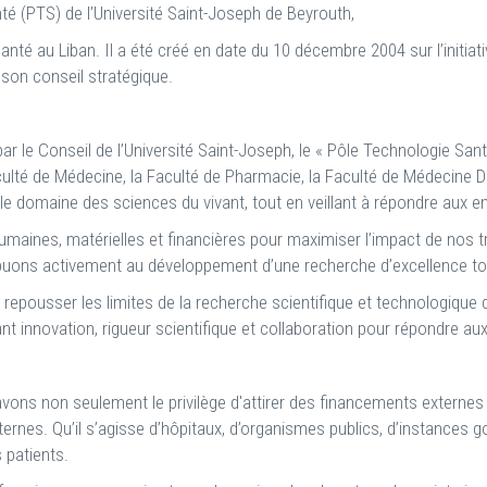
nté (PTS) de l’Université Saint-Joseph de Beyrouth,
anté au Liban. Il a été créé en date du 10 décembre 2004 sur l’initiat
son conseil stratégique.
par le Conseil de l’Université Saint-Joseph, le « Pôle Technologie S
culté de Médecine, la Faculté de Pharmacie, la Faculté de Médecine De
e domaine des sciences du vivant, tout en veillant à répondre aux en
ines, matérielles et financières pour maximiser l’impact de nos tr
buons activement au développement d’une recherche d’excellence tour
ousser les limites de la recherche scientifique et technologique d
nant innovation, rigueur scientifique et collaboration pour répondre a
ons non seulement le privilège d'attirer des financements externes 
ternes. Qu’il s’agisse d’hôpitaux, d’organismes publics, d’instances 
 patients.