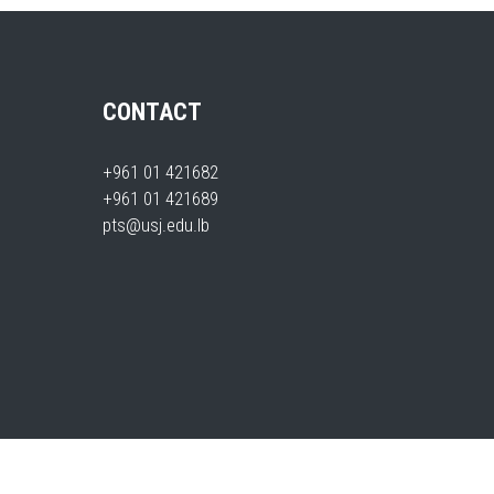
CONTACT
+961 01 421682
+961 01 421689
020
pts@usj.edu.lb